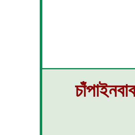
চাঁপাইনবা