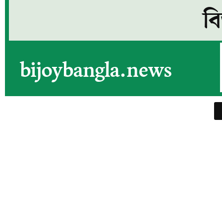
বি
bijoybangla.news