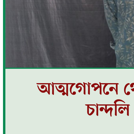
আত্মগোপনে থে
চান্দল