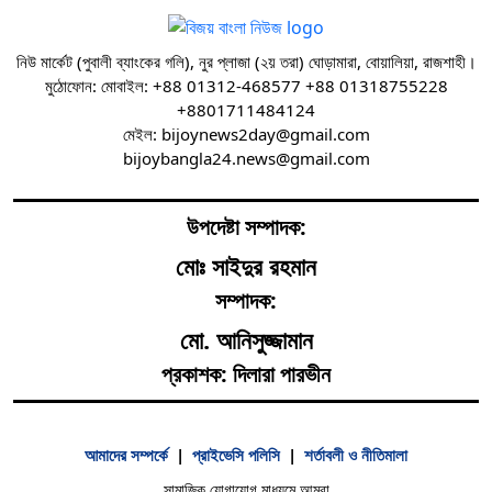
নিউ মার্কেট (পুবালী ব্যাংকের গলি), নুর প্লাজা (২য় তরা) ঘোড়ামারা, বোয়ালিয়া, রাজশাহী।
মুঠোফোন: মোবাইল: +88 01312-468577 +88 01318755228
+8801711484124
মেইল: bijoynews2day@gmail.com
bijoybangla24.news@gmail.com
উপদেষ্টা সম্পাদক:
মোঃ সাইদুর রহমান
সম্পাদক:
মো. আনিসুজ্জামান
প্রকাশক: দিলারা পারভীন
আমাদের সম্পর্কে
|
প্রাইভেসি পলিসি
|
শর্তাবলী ও নীতিমালা
সামাজিক যোগাযোগ মাধ্যমে আমরা