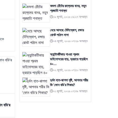
কমলা ঠোঁটের রহস্যময় বানর, নতুন
প্রজাতি শনাক্ত
১৯ জুলাই, ২০২৬ ০৯:২৭ অপরাহ্ন
ধেয়ে আসছে টেলিস্কোপ, রক্ষায়
রোবট পাঠাল নাসা
থেকে
০৪ জুলাই, ২০২৬ ০৭:২৯ অপরাহ্ন
অ্যান্টার্কটিকায় পাওয়া প্রথম
ডাইনোসরের হাড়, ড্রয়ারে পড়েছিল
৪০...
০২ জুলাই, ২০২৬ ০৭:৫০ অপরাহ্ন
দুর্বল হাত-ঝাপসা দৃষ্টি, আপনার শরীর
কি ‘ফোন বডি’র শিকার?
০১ জুলাই, ২০২৬ ০৭:৩৯ অপরাহ্ন
োন বডি’র