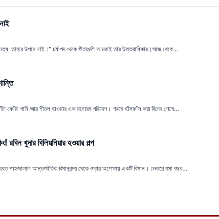
 নাই
ুষ সত্য, তাহার উপরে নাই।" চর্যাপদ থেকে গীতাঞ্জলি আমরাই তার উত্তরাধিকার।আজ থেকে…
শান্তি
 ফোঁটা ফোঁটা পানি আর শীতল হাওয়ার এক মনোরম পরিবেশ। গরমে হাঁসফাঁস করা দিনের শেষে…
! রবিন খুদার বিলিয়নিয়ার হওয়ার গল্প
যরত শাহজালাল আন্তর্জাতিক বিমানবন্দর থেকে ওড়ার অপেক্ষায় একটি বিমান। ভেতরে বসা বছর…