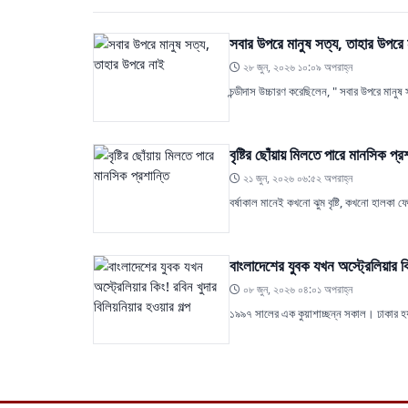
সবার উপরে মানুষ সত্য, তাহার উপরে
২৮ জুন, ২০২৬ ১০:০৯ অপরাহ্ন
চন্ডীদাস উচ্চারণ করেছিলেন, " সবার উপরে মান
বৃষ্টির ছোঁয়ায় মিলতে পারে মানসিক প্র
২১ জুন, ২০২৬ ০৬:৫২ অপরাহ্ন
বর্ষাকাল মানেই কখনো ঝুম বৃষ্টি, কখনো হালকা
বাংলাদেশের যুবক যখন অস্ট্রেলিয়ার কিং
০৮ জুন, ২০২৬ ০৪:০১ অপরাহ্ন
১৯৯৭ সালের এক কুয়াশাচ্ছন্ন সকাল। ঢাকার হ