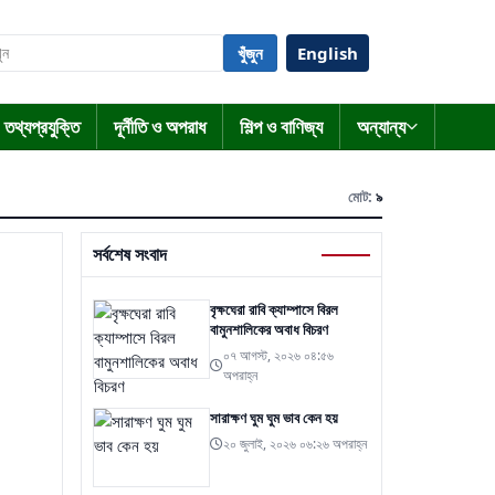
খুঁজুন
English
তথ্যপ্রযুক্তি
দূর্নীতি ও অপরাধ
শিল্প ও বাণিজ্য
অন্যান্য
মোট:
৯
সর্বশেষ সংবাদ
বৃক্ষঘেরা রাবি ক্যাম্পাসে বিরল
বামুনশালিকের অবাধ বিচরণ
০৭ আগস্ট, ২০২৬ ০৪:৫৬
অপরাহ্ন
সারাক্ষণ ঘুম ঘুম ভাব কেন হয়
২০ জুলাই, ২০২৬ ০৬:২৬ অপরাহ্ন