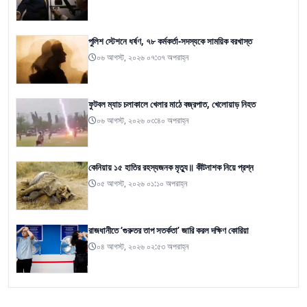
পুলিশ স্টেশনে ধর্ষণ, ৭৮ কর্মকর্তা-সদস্যকে সাময়িক বরখাস্ত
০৬ আগস্ট, ২০২৬ ০৭:৩৭ অপরাহ্ন
ফুটবল ম্যাচ চলাকালে খেলার মাঠে বজ্রপাত, খেলোয়াড় নিহত
০৬ আগস্ট, ২০২৬ ০৩:৪০ অপরাহ্ন
কেনিয়ায় ১৫ হাতির রহস্যজনক মৃত্যু॥ কীটনাশক নিয়ে প্রশ্ন
০৫ আগস্ট, ২০২৬ ০১:১০ অপরাহ্ন
রাজধানীতে ‘গুরুতর তাপ সতর্কতা’ জারি করল দক্ষিণ কোরিয়া
০৪ আগস্ট, ২০২৬ ০২:৫৩ অপরাহ্ন