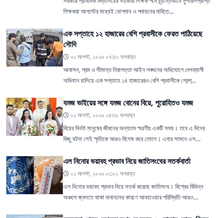
সরকারি প্রাথমিক বিদ্যালয়ের সহকারী শিক্ষক পদে চূড়ান্তভাবে সুপারিশপ্রাপ্ত
শিক্ষকরা আগস্টের মধ্যেই যোগদান ও পদায়নের দাবিতে…
এক সপ্তাহে ১২ হাজারের বেশি প্রবাসীকে ফেরত পাঠিয়েছে
সৌদি
০১ আগস্ট, ২০২৬ ০৭:৫০ অপরাহ্ন
আবাসন, শ্রম ও সীমান্ত নিরাপত্তা আইন লঙ্ঘনের অভিযোগে দেশব্যাপী
অভিযান চালিয়ে এক সপ্তাহে ১৪ হাজারেরও বেশি প্রবাসীকে গ্রেপ্…
যমজ ভাইয়ের সঙ্গে যমজ বোনের বিয়ে, পুরোহিতও যমজ
০১ আগস্ট, ২০২৬ ০৪:৩১ অপরাহ্ন
বিয়ের দিনটা মানুষের জীবনের অন্যতম স্মরণীয় একটি সময়। তবে এ দিনের
কিছু ঘটনা সেই স্মৃতিকে আরও বিশেষ করে তোলে। এবার সামনে এস…
এল নিনোর ভয়াবহ প্রভাব নিয়ে জাতিসংঘের সতর্কবার্তা
০১ আগস্ট, ২০২৬ ০১:০২ অপরাহ্ন
এল নিনোর ভয়াবহ প্রভাব নিয়ে সতর্ক করেছে জাতিসংঘ। বিশ্বের বিভিন্ন
অঞ্চলে জ্বলতে থাকা দাবানলের কারণে আবহাওয়ার পরিস্থিতি আরও…