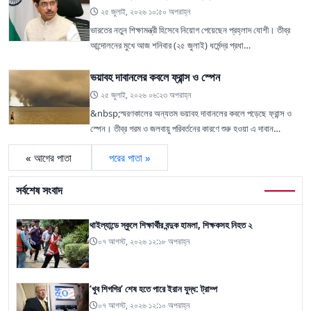
২৫ জুলাই, ২০২৬ ১০:৫০ অপরাহ্ন
ভারতের নতুন শিক্ষামন্ত্রী হিসেবে নিয়োগ পেয়েছেন প্রহ্লাদ যোশী। তীব্র
আন্দোলনের মুখে আজ শনিবার (২৫ জুলাই) ধর্মেন্দ্র প্রধা…
ভয়াবহ দাবানলের কবলে ফ্রান্স ও স্পেন
২৫ জুলাই, ২০২৬ ০৬:২৩ অপরাহ্ন
&nbsp;স্মরণকালের অন্যতম ভয়াবহ দাবানলের কবলে পড়েছে ফ্রান্স ও
স্পেন। তীব্র গরম ও জলবায়ু পরিবর্তনের কারণে শুরু হওয়া এ দাবান…
« আগের পাতা
পরের পাতা »
সর্বশেষ সংবাদ
থাইল্যান্ডে স্কুলে শিক্ষার্থীর বন্দুক হামলা, শিক্ষকসহ নিহত ২
০৭ আগস্ট, ২০২৬ ১২:১৮ অপরাহ্ন
‘খুব শিগগির’ শেষ হতে পারে ইরান যুদ্ধ: ট্রাম্প
০৭ আগস্ট, ২০২৬ ১২:১০ অপরাহ্ন