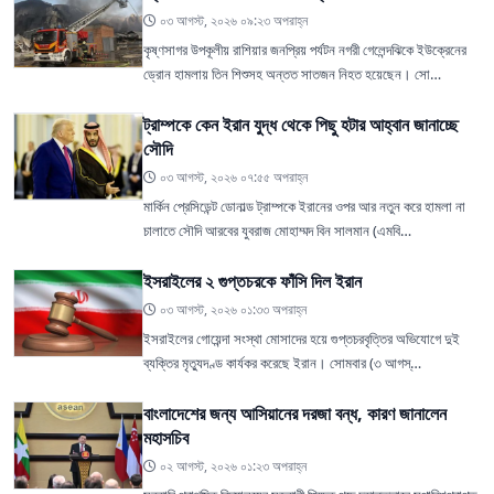
০৩ আগস্ট, ২০২৬ ০৯:২৩ অপরাহ্ন
কৃষ্ণসাগর উপকূলীয় রাশিয়ার জনপ্রিয় পর্যটন নগরী গেলেন্দঝিকে ইউক্রেনের
ড্রোন হামলায় তিন শিশুসহ অন্তত সাতজন নিহত হয়েছেন। সো…
ট্রাম্পকে কেন ইরান যুদ্ধ থেকে পিছু হটার আহ্বান জানাচ্ছে
সৌদি
০৩ আগস্ট, ২০২৬ ০৭:৫৫ অপরাহ্ন
মার্কিন প্রেসিডেন্ট ডোনাল্ড ট্রাম্পকে ইরানের ওপর আর নতুন করে হামলা না
চালাতে সৌদি আরবের যুবরাজ মোহাম্মদ বিন সালমান (এমবি…
ইসরাইলের ২ গুপ্তচরকে ফাঁসি দিল ইরান
০৩ আগস্ট, ২০২৬ ০১:৩৩ অপরাহ্ন
ইসরাইলের গোয়েন্দা সংস্থা মোসাদের হয়ে গুপ্তচরবৃত্তির অভিযোগে দুই
ব্যক্তির মৃত্যুদণ্ড কার্যকর করেছে ইরান। সোমবার (৩ আগস্…
বাংলাদেশের জন্য আসিয়ানের দরজা বন্ধ, কারণ জানালেন
মহাসচিব
০২ আগস্ট, ২০২৬ ০১:২৩ অপরাহ্ন