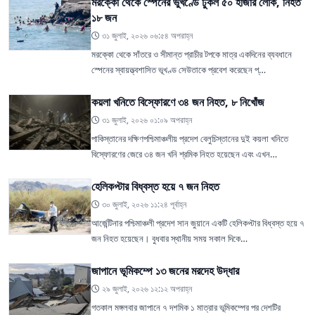
মরক্কো থেকে স্পেনের ভুখণ্ডে ঢুকল ৫০ হাজার লোক, নিহত
১৮ জন
৩১ জুলাই, ২০২৬ ০৬:৫৪ অপরাহ্ন
মরক্কো থেকে সাঁতরে ও সীমান্ত প্রাচীর টপকে মাত্র একদিনের ব্যবধানে
স্পেনের স্বায়ত্ত্বশাসিত ভূখণ্ড সেউতাকে প্রবেশ করেছেন প্…
কয়লা খনিতে বিস্ফোরণে ৩৪ জন নিহত, ৮ নিখোঁজ
৩১ জুলাই, ২০২৬ ০১:০৯ অপরাহ্ন
পাকিস্তানের দক্ষিণপশ্চিমাঞ্চলীয় প্রদেশ বেলুচিস্তানের দুই কয়লা খনিতে
বিস্ফোরণের জেরে ৩৪ জন খনি শ্রমিক নিহত হয়েছেন এবং এখন…
হেলিকপ্টার বিধ্বস্ত হয়ে ৭ জন নিহত
৩০ জুলাই, ২০২৬ ১১:২৪ পূর্বাহ্ন
আর্জেন্টিনার পশ্চিমাঞ্চলী প্রদেশ সান জুয়ানে একটি হেলিকপ্টার বিধ্বস্ত হয়ে ৭
জন নিহত হয়েছেন। বুধবার স্থানীয় সময় সকাল দিকে…
জাপানে ভূমিকম্পে ১৩ জনের মরদেহ উদ্ধার
২৯ জুলাই, ২০২৬ ১২:১২ অপরাহ্ন
গতকাল মঙ্গলবার জাপানে ৭ দশমিক ১ মাত্রার ভূমিকম্পের পর দেশটির