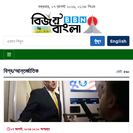
শুক্রবার, ০৭ আগস্ট ২০২৬, ০১:৩৮ পিএম
খুঁজুন
English
বিশ্ব/আন্তর্জাতিক
মোট:
৫৬০
০৭ আগস্ট, ২০২৬ ১২:১০ অপরাহ্ন