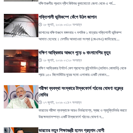
দক্ষিণাঞ্চলীয় প্রধান দ্বীপ কিউশুর কুমামোতো জেলা থেকে এ পর্য…
শক্তিশালী ভূমিকম্পে কেঁপে উঠল জাপান
২৮ জুলাই, ২০২৬ ০৩:২০ অপরাহ্ন
জাপানের দক্ষিণাঞ্চলে মঙ্গলবার ৭ দশমিক ১ মাত্রার শক্তিশালী ভূমিকম্প
আঘাত হেনেছে। দেশটির আবহাওয়া সংস্থা (জেএমএ) জানিয়েছে…
দক্ষিণ আফ্রিকায় আগুনে পুড়ে ৬ বাংলাদেশির মৃত্যু
২৮ জুলাই, ২০২৬ ০২:২০ অপরাহ্ন
দক্ষিণ আফ্রিকার ইস্টার্ন কেপ প্রদেশের কুইন্সটাউন (বর্তমান কোমানি) থেকে
প্রায় ১৫০ কিলোমিটার দূরের সমো এলাকায় একটি দোকান…
পরীক্ষা ব্যবস্থা সংস্কারে টাস্কফোর্স গঠনের ঘোষণা নরেন্দ্র
মোদির
২৭ জুলাই, ২০২৬ ০১:৪৭ অপরাহ্ন
ভারতের পরীক্ষা ব্যবস্থাকে আরও নির্ভরযোগ্য, স্বচ্ছ ও প্রযুক্তিনির্ভর করতে
উচ্চক্ষমতাসম্পন্ন একটি টাস্কফোর্স গঠনের ঘোষণা দ…
ভারতের নতুন শিক্ষামন্ত্রী হলেন প্রহ্লাদ যোশী