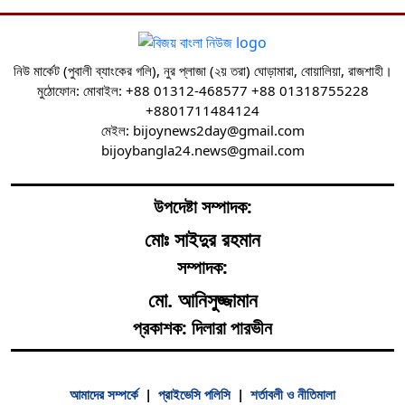
নিউ মার্কেট (পুবালী ব্যাংকের গলি), নুর প্লাজা (২য় তরা) ঘোড়ামারা, বোয়ালিয়া, রাজশাহী।
মুঠোফোন: মোবাইল: +88 01312-468577 +88 01318755228
+8801711484124
মেইল: bijoynews2day@gmail.com
bijoybangla24.news@gmail.com
উপদেষ্টা সম্পাদক:
মোঃ সাইদুর রহমান
সম্পাদক:
মো. আনিসুজ্জামান
প্রকাশক: দিলারা পারভীন
আমাদের সম্পর্কে
|
প্রাইভেসি পলিসি
|
শর্তাবলী ও নীতিমালা