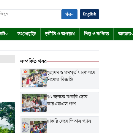
খুঁজুন
English
কেট
তথ্যপ্রযুক্তি
দূর্নীতি ও অপরাধ
শিল্প ও বাণিজ্য
অন্যান্য
সম্পর্কিত খবর
গৃহায়ণ ও গণপূর্ত মন্ত্রণালয়ে
নিয়োগ বিজ্ঞপ্তি
৭০ জনকে চাকরি দেবে
আরএফএল গ্রুপ
চাকরি দেবে তিতাস গ্যাস