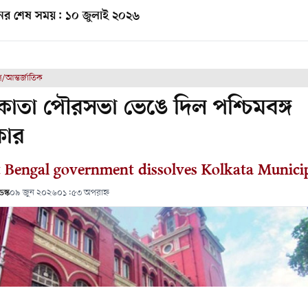
র শেষ সময়: ১০ জুলাই ২০২৬
্ব/আন্তর্জাতিক
াতা পৌরসভা ভেঙে দিল পশ্চিমবঙ্গ
কার
 Bengal government dissolves Kolkata Municip
স্ক
০৯ জুন ২০২৬
০১:৫৩ অপরাহ্ন