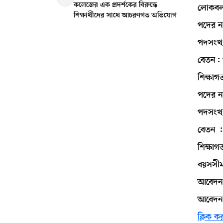
কলেজের এক প্রদর্শকের বিরুদ্ধে
লোকবল
শিক্ষার্থীদের সাথে আচরণগত অভিযোগ
পদের 
পদসংখ্
বেতন: 
শিক্ষাগত
পদের না
পদসংখ্
বেতন :
শিক্ষাগত
বয়সসীম
আবেদন 
আবেদন য
ক্লিক ক