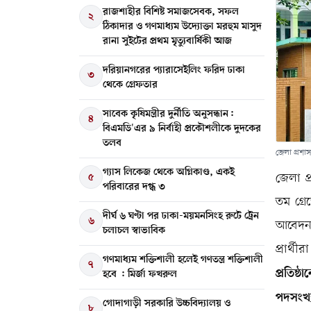
রাজশাহীর বিশিষ্ট সমাজসেবক, সফল
২
ঠিকাদার ও গণমাধ্যম উদ্যোক্তা মরহুম মাসুদ
রানা সুইটের প্রথম মৃত্যুবার্ষিকী আজ
দরিয়ানগরের প্যারাসেইলিং ফরিদ ঢাকা
৩
থেকে গ্রেফতার
সাবেক কৃষিমন্ত্রীর দুর্নীতি অনুসন্ধান:
৪
বিএমডি'এর ৯ নির্বাহী প্রকৌশলীকে দুদকের
তলব
জেলা প্রশাস
গ্যাস লিকেজ থেকে অগ্নিকাণ্ড, একই
৫
জেলা প্
পরিবারের দগ্ধ ৩
তম গ্র
দীর্ঘ ৬ ঘণ্টা পর ঢাকা-ময়মনসিংহ রুটে ট্রেন
৬
আবেদন 
চলাচল স্বাভাবিক
প্রার্
গণমাধ্যম শক্তিশালী হলেই গণতন্ত্র শক্তিশালী
৭
প্রতিষ্
হবে : মির্জা ফখরুল
পদসংখ্
গোদাগাড়ী সরকারি উচ্চবিদ্যালয় ও
৮