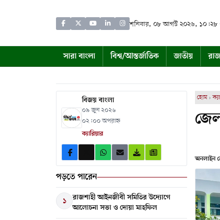
শনিবার, ০৮ আগস্ট ২০২৬, ১০:২৮
সারা বাংলা
বিশ্ব/আন্তর্জাতিক
জাতীয়
রাজ
হোম
›
ক্য
বিজয় বাংলা
০৯ জুন ২০২৬
জেল
০২:০০ অপরাহ্ন
ক্যারিয়ার
অনলাইন ডে
পড়তে পারেন
রাজশাহী আইনজীবী সমিতির উদ্যোগে
১
আলোচনা সভা ও দোয়া মাহফিল