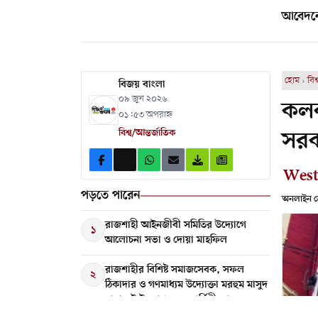
আবেদনে
হোম
›
বিশ
বিজয় বাংলা
০৯ জুন ২০২৬
কলক
০১:৫৩ অপরাহ্ন
সর
বিশ্ব/আন্তর্জাতিক
West
পড়তে পারেন
অনলাইন ডে
রাজশাহী আইনজীবী সমিতির উদ্যোগে
১
আলোচনা সভা ও দোয়া মাহফিল
রাজশাহীর বিশিষ্ট সমাজসেবক, সফল
২
ঠিকাদার ও গণমাধ্যম উদ্যোক্তা মরহুম মাসুদ
রানা সুইটের প্রথম মৃত্যুবার্ষিকী আজ