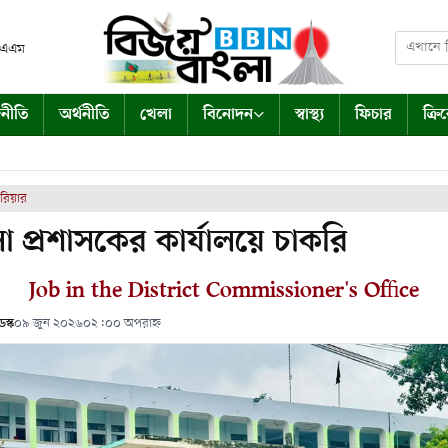
 এএম
নীতি
অর্থনীতি
খেলা
বিনোদন
স্বাস্থ্য
ফিচার
ক্রি
ারিয়ার
া প্রশাসকের কার্যালয়ে চাকরি
Job in the District Commissioner's Office
স্ক
০৯ জুন ২০২৬
০২:০০ অপরাহ্ন