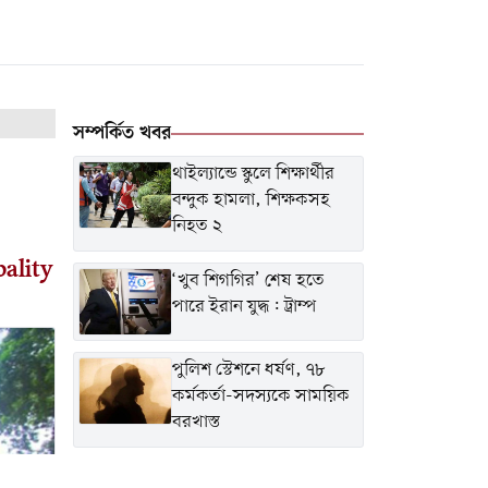
সম্পর্কিত খবর
থাইল্যান্ডে স্কুলে শিক্ষার্থীর
বন্দুক হামলা, শিক্ষকসহ
নিহত ২
ality
‘খুব শিগগির’ শেষ হতে
পারে ইরান যুদ্ধ: ট্রাম্প
পুলিশ স্টেশনে ধর্ষণ, ৭৮
কর্মকর্তা-সদস্যকে সাময়িক
বরখাস্ত
ফুটবল ম্যাচ চলাকালে