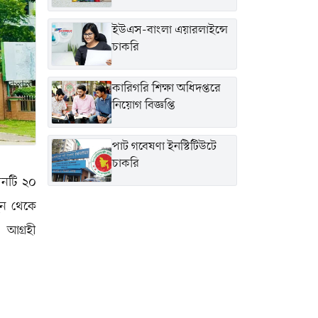
ইউএস-বাংলা এয়ারলাইন্সে
চাকরি
কারিগরি শিক্ষা অধিদপ্তরে
নিয়োগ বিজ্ঞপ্তি
পাট গবেষণা ইনস্টিটিউটে
চাকরি
ঠানটি ২০
ুন থেকে
 আগ্রহী