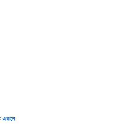
তে
এখানে