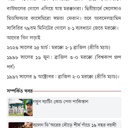
বাউফলের গোলে এগিয়ে যায় মরক্কানরা। দ্বিতীয়ার্ধে সেলেসাও
মিডফিল্ডার কাসেমিরো সমতা ফেরান। তবে আবদেলহামিদ
সাবিরির ৭৯তম মিনিটের গোলে ২-১ ব্যবধানে জেতে মরক্কো।
আগের তিন লড়াই
২০২৩ সালের ২৫ মার্চ: মরক্কো ২-১ ব্রাজিল (প্রীতি ম্যাচ)
১৯৯৮ সালের ১৬ জুন: ব্রাজিল ৩-০ মরক্কো (বিশ্বকাপ গ্রুপ
পর্ব)
১৯৯৭ সালের ৯ অক্টোবর: ব্রাজিল ২-০ মরক্কো (প্রীতি ম্যাচ)।
সম্পর্কিত খবর
নতুন ব্যাটিং কোচ পেল পাকিস্তান
ব্যালন ডি’অরের দৌড়ে শীর্ষ পাঁচে ১৯ বছর বয়সী