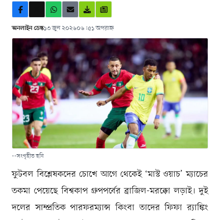
অনলাইন ডেস্ক
১৩ জুন ২০২৬
০৬:৫১ অপরাহ্ন
--সংগৃহীত ছবি
ফুটবল বিশ্লেষকদের চোখে আগে থেকেই ‘মাস্ট ওয়াচ’ ম্যাচের
তকমা পেয়েছে বিশ্বকাপ গ্রুপপর্বের ব্রাজিল-মরক্কো লড়াই। দুই
দলের সাম্প্রতিক পারফরম্যান্স কিংবা তাদের ফিফা র‌্যাঙ্কিং