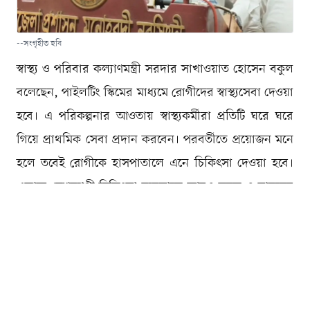
--সংগৃহীত ছবি
স্বাস্থ্য ও পরিবার কল্যাণমন্ত্রী সরদার সাখাওয়াত হোসেন বকুল
বলেছেন, পাইলটিং স্কিমের মাধ্যমে রোগীদের স্বাস্থ্যসেবা দেওয়া
হবে। এ পরিকল্পনার আওতায় স্বাস্থ্যকর্মীরা প্রতিটি ঘরে ঘরে
গিয়ে প্রাথমিক সেবা প্রদান করবেন। পরবর্তীতে প্রয়োজন মনে
হলে তবেই রোগীকে হাসপাতালে এনে চিকিৎসা দেওয়া হবে।
এভাবে দেশব্যাপী চিকিৎসা ব্যবস্থাকে আরও সহজ ও মানুষের
দোরগোড়ায় পৌঁছে দেওয়ার পরিকল্পনা রয়েছে সরকারের।
শনিবার (১৩ জুন) দুপুরে মনোহরদী উপজেলা পরিষদ
মিলনায়তনে স্বাস্থ্য ও পরিবার কল্যাণমন্ত্রীর নিজস্ব তহবিল
থেকে দরিদ্র ও অসহায় মানুষের মাঝে আর্থিক অনুদান প্রদান
অনুষ্ঠানে প্রধান অতিথির বক্তব্যে তিনি এসব কথা বলেন।