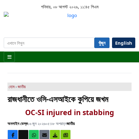
শনিবার, ০৮ আগস্ট ২০২৬, ১১:৪৫ পিএম
খুঁজুন
English
হোম
›
জাতীয়
রাজধানীতে ওসি-এসআইকে কুপিয়ে জখম
OC-SI injured in stabbing
অনলাইন ডেস্ক
১৬ জুন ২০২৬
০৫:৩৮ অপরাহ্ন
জাতীয়