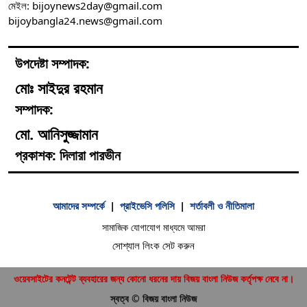
মেইল: bijoynews2day@gmail.com
bijoybangla24.news@gmail.com
উপদেষ্টা সম্পাদক:
মোঃ সাইদুর রহমান
সম্পাদক:
মো. আনিসুজ্জামান
প্রকাশক: দিলারা পারভীন
আমাদের সম্পর্কে
|
প্রাইভেসি পলিসি
|
শর্তাবলী ও নীতিমালা
সামাজিক যোগাযোগ মাধ্যমে আমরা
সোশ্যাল লিংক সেট করুন
ওয়েবসাইটের কনটেন্ট ব্যবহারের জন্য কোনো ধরনের দায় বিজয় বাংলা নিউজ কর্তৃপক্ষ নেবে না।
স্বত্ব © বিজয় বাংলা নিউজ