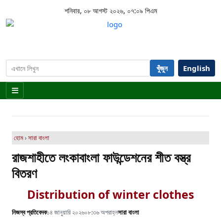
শনিবার, ০৮ আগস্ট ২০২৬, ০৭:০৯ পিএম
খুঁজুন
English
হোম
›
সারা বাংলা
রাজশাহীতে লংকাবাংলা ফাউন্ডেশনের শীত বস্ত্র
বিতরণ
Distribution of winter clothes
নিজস্ব প্রতিবেদক
১৪ জানুয়ারি ২০২৬
০৮:৩৬ অপরাহ্ন
সারা বাংলা