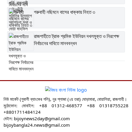
গরুবাহী নছিমনে বাসের ধাক্কায় নিহত ৩
রাজশাহীতে ট্রাক শ্রমিক ইউনিয়ন দখলমুক্ত ও নিরপেক্ষ
নির্বাচনের দাবিতে মানববন্ধন
নিউ মার্কেট (পুবালী ব্যাংকের গলি), নুর প্লাজা (২য় তরা) ঘোড়ামারা, বোয়ালিয়া, রাজশাহী।
মুঠোফোন: মোবাইল: +88 01312-468577 +88 01318755228
+8801711484124
মেইল: bijoynews2day@gmail.com
bijoybangla24.news@gmail.com