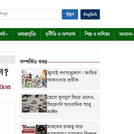
খুঁজুন
English
কেট
তথ্যপ্রযুক্তি
দূর্নীতি ও অপরাধ
শিল্প ও বাণিজ্য
অন্যান্য
সম্পর্কিত খবর
রণ?
জুলাই গণঅভ্যূত্থান: জাতির
আকাংখার প্রতীক
tion
ছেলে বুলবুল ফিরে এলেও,
ফিরেননি সাংবাদিক আবু
সাঈদ
মাদকের রাজত্ব কার