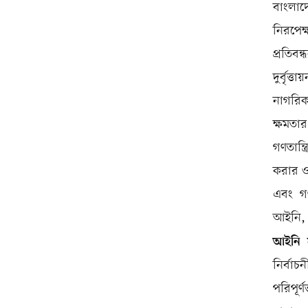
বাংলাদ
নিরপেক্
প্রতিব
দুর্বৃত
নাগরিক
ক্ষমতা
গণতান্ত
করার ওপ
এবং গণ
আইনি, প
আইনি স
নির্বা
পরিপূর্