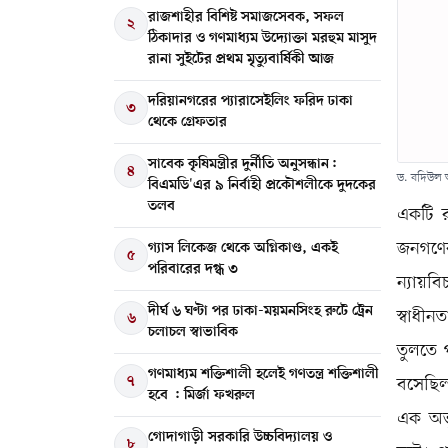
রাজশাহীর বিশিষ্ট সমাজসেবক, সফল
২
ঠিকাদার ও গণমাধ্যম উদ্যোক্তা মরহুম মাসুদ
রানা সুইটের প্রথম মৃত্যুবার্ষিকী আজ
দরিয়ানগরের প্যারাসেইলিং ফরিদ ঢাকা
৩
থেকে গ্রেফতার
সাবেক কৃষিমন্ত্রীর দুর্নীতি অনুসন্ধান:
৪
ড. বদিউল
বিএমডি'এর ৯ নির্বাহী প্রকৌশলীকে দুদকের
তলব
একটি রক
গ্যাস লিকেজ থেকে অগ্নিকাণ্ড, একই
জনগণের 
৫
পরিবারের দগ্ধ ৩
ন্যায়বি
দীর্ঘ ৬ ঘণ্টা পর ঢাকা-ময়মনসিংহ রুটে ট্রেন
স্বাধীন
৬
চলাচল স্বাভাবিক
তুলতে 
গণমাধ্যম শক্তিশালী হলেই গণতন্ত্র শক্তিশালী
৭
বসেছিল
হবে : মির্জা ফখরুল
এক অভূ
গোদাগাড়ী সরকারি উচ্চবিদ্যালয় ও
৮