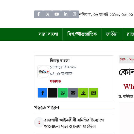
শনিবার, ০৮ আগস্ট ২০২৬, ০৩:৫
সারা বাংলা
বিশ্ব/আন্তর্জাতিক
জাতীয়
রাজ
হোম
›
মত
বিজয় বাংলা
১৭ জানুয়ারি ২০২৬
কোন 
০৪:১৮ অপরাহ্ন
মতামত
Whi
ড. বদিউল
পড়তে পারেন
রাজশাহী আইনজীবী সমিতির উদ্যোগে
১
আলোচনা সভা ও দোয়া মাহফিল