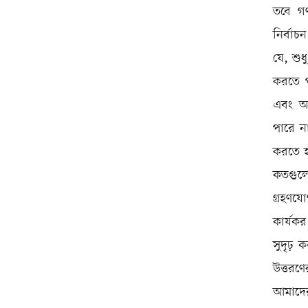
তবে গণত
নির্বাচ
যে, শুধ
করতে পা
এবং অত্
পারে না
করতে হ
কতগুলো 
গ্রহণযো
কার্যকর
সুদৃঢ় 
উত্তরণে
আমাদের