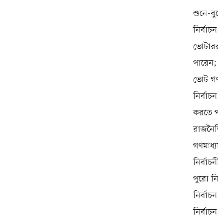
শুনে-বু
নির্বাচ
ভোটাররা
পারেন;
ভোট গণন
নির্বাচ
করতে প
রাজনৈত
গণমাধ্
নির্বাচ
পুরো নির
নির্বাচ
নির্বা