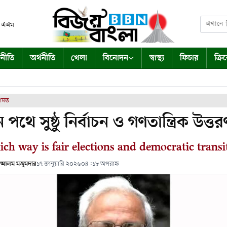
৯ এএম
নীতি
অর্থনীতি
খেলা
বিনোদন
স্বাস্থ্য
ফিচার
ক্রি
ামত
পথে সুষ্ঠু নির্বাচন ও গণতান্ত্রিক উত্ত
ch way is fair elections and democratic transi
 আলম মজুমদার
১৭ জানুয়ারি ২০২৬
০৪:১৮ অপরাহ্ন