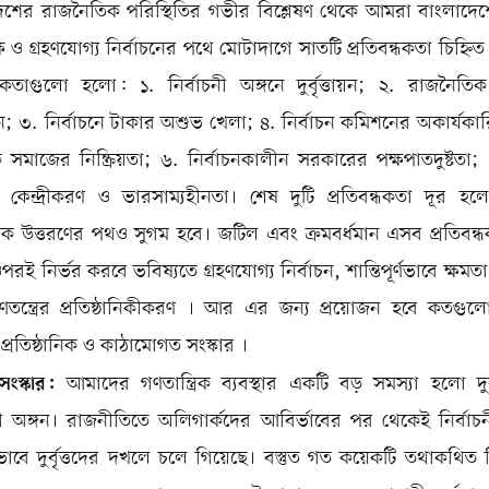
েশের রাজনৈতিক পরিস্থিতির গভীর বিশ্লেষণ থেকে আমরা বাংলাদেশের 
ষ ও গ্রহণযোগ্য নির্বাচনের পথে মোটাদাগে সাতটি প্রতিবন্ধকতা চিহ্নি
ন্ধকতাগুলো হলো: ১. নির্বাচনী অঙ্গনে দুর্বৃত্তায়ন; ২. রাজনৈতিক
্তায়ন; ৩. নির্বাচনে টাকার অশুভ খেলা; ৪. নির্বাচন কমিশনের অকার্যকা
 সমাজের নিষ্ক্রিয়তা; ৬. নির্বাচনকালীন সরকারের পক্ষপাতদুষ্টতা;
র কেন্দ্রীকরণ ও ভারসাম্যহীনতা। শেষ দুটি প্রতিবন্ধকতা দূর হল
্রিক উত্তরণের পথও সুগম হবে। জটিল এবং ক্রমবর্ধমান এসব প্রতিবন্
রই নির্ভর করবে ভবিষ্যতে গ্রহণযোগ্য নির্বাচন, শান্তিপূর্ণভাবে ক্ষমতা হ
তন্ত্রের প্রতিষ্ঠানিকীকরণ । আর এর জন্য প্রয়োজন হবে কতগু
্রতিষ্ঠানিক ও কাঠামোগত সংস্কার ।
ংস্কার:
আমাদের গণতান্ত্রিক ব্যবস্থার একটি বড় সমস্যা হলো দুর্বৃ
চনী অঙ্গন। রাজনীতিতে অলিগার্কদের আবির্ভাবের পর থেকেই নির্বাচন
ণভাবে দুর্বৃত্তদের দখলে চলে গিয়েছে। বস্তুত গত কয়েকটি তথাকথিত ন