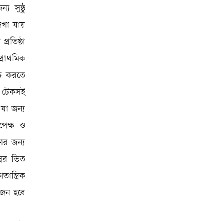
য সুষ্ঠু
েখা যায়
্রতিষ্ঠা
প্রাথমিক
ৃঢ় করতে
়ে টেকসই
যা জন্য
রপেক্ষ ও
ণের জন্য
্রের ভিত
ান্ত্রিক
়োজন হবে