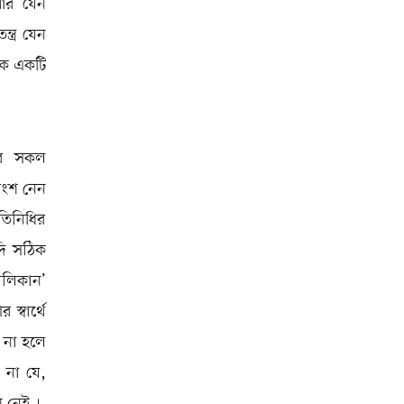
 আর যেন
ন্ত্র যেন
তিক একটি
রের সকল
 অংশ নেন
রতিনিধির
যদি সঠিক
বলিকান’
স্বার্থে
ক না হলে
 না যে,