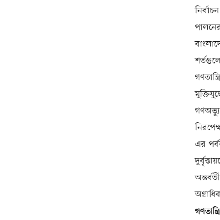
নির্বা
পালনের 
বাংলাদ
শর্তগু
গণতান্ত
মুক্তি
গণঅভ্যু
নিরপেক্
এর পর্ব
দুর্বৃত
অন্তর্ব
অগ্রাধ
গণতান্ত্