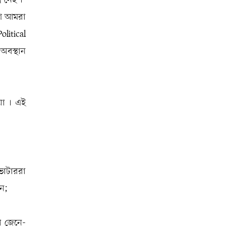
্প নেই ।
ারণ আমরা
litical
 অবস্থান
য়া । এই
 ভোটাররা
েন;
রা জেনে-