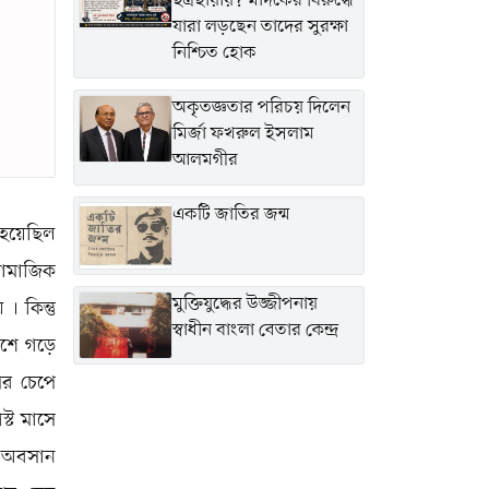
ছত্রছায়ায়? মাদকের বিরুদ্ধে
যারা লড়ছেন তাদের সুরক্ষা
নিশ্চিত হোক
অকৃতজ্ঞতার পরিচয় দিলেন
মির্জা ফখরুল ইসলাম
আলমগীর
একটি জাতির জন্ম
 হয়েছিল
 সামাজিক
মুক্তিযুদ্ধের উজ্জীপনায়
 । কিন্তু
স্বাধীন বাংলা বেতার কেন্দ্র
েশে গড়ে
পর চেপে
্ট মাসে
র অবসান