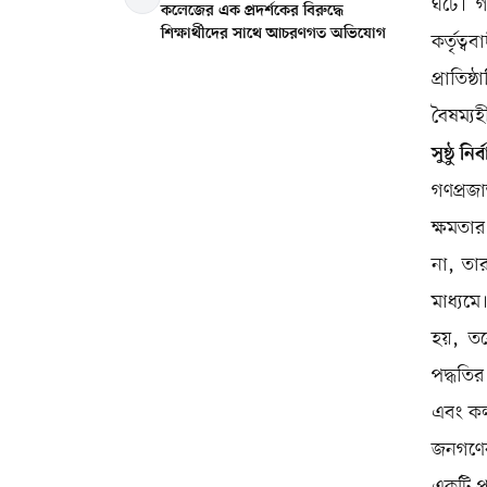
ঘটে। গ
কলেজের এক প্রদর্শকের বিরুদ্ধে
শিক্ষার্থীদের সাথে আচরণগত অভিযোগ
কর্তৃত্ব
প্রাতিষ
বৈষম্যহ
সুষ্ঠু নির
গণপ্রজ
ক্ষমতার
না, তার
মাধ্যমে
হয়, ত
পদ্ধতির
এবং কল্
জনগণের