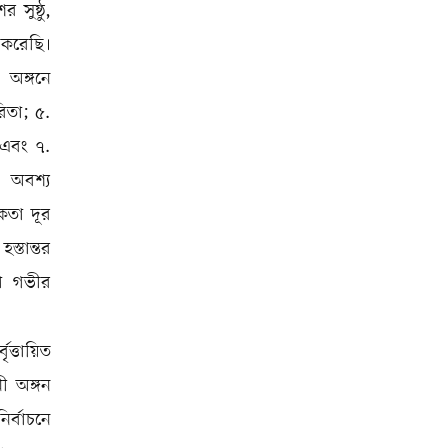
সুষ্ঠু,
ত করেছি।
 অঙ্গনে
রিতা; ৫.
 এবং ৭.
ে অবশ্য
ধকতা দূর
স্তান্তর
লো গভীর
ত্তায়িত
ী অঙ্গন
ির্বাচনে