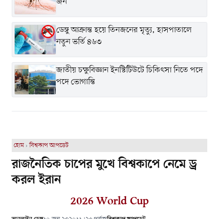
জন
ডেঙ্গু আক্রান্ত হয়ে তিনজনের মৃত্যু, হাসপাতালে
নতুন ভর্তি ৪৬৩
জাতীয় চক্ষুবিজ্ঞান ইনস্টিটিউটে চিকিৎসা নিতে পদে
পদে ভোগান্তি
হোম
›
বিশ্বকাপ আপডেট
রাজনৈতিক চাপের মুখে বিশ্বকাপে নেমে ড্র
করল ইরান
2026 World Cup