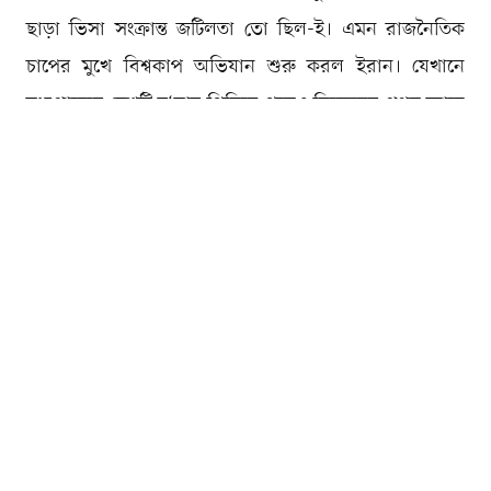
ছাড়া ভিসা সংক্রান্ত জটিলতা তো ছিল-ই। এমন রাজনৈতিক
চাপের মুখে বিশ্বকাপ অভিযান শুরু করল ইরান। যেখানে
মধ্যপ্রাচ্যের দেশটি দু‘বার পিছিয়ে পড়েও নিজেদের প্রথম ম্যাচে
নিউজিল্যান্ডের সঙ্গে ২-২ গোলে ড্র করেছে।
বিশ্বকাপ প্রতিটি দল ও ফুটবলারদের জন্য যে উন্মাদনা-উচ্ছ্বাস
নিয়ে আসে, ইরান সম্পূর্ণ ভিন্ন অভিজ্ঞতার মধ্য দিয়ে যাচ্ছে
বলে মন্তব্য করেছিলেন অধিনায়ক মেহদি তারেমি। তাদের সেই
অনুভূতিই নাকি কাজ করছে না। কারণটা অনুমান করা কঠিন
নয়। গত ২৮ ফেব্রুয়ারি ইরানের বিরুদ্ধে যুক্তরাষ্ট্র ও ইসরায়েল
যুদ্ধ শুরুর পর থেকে দেশটির বিশ্বকাপ প্রস্তুতি ও পুরো চক্রই
অস্থিরতার মধ্যে ছিল।
অথচ ইরানের প্রতিটি ম্যাচই যুক্তরাষ্ট্রে। যুদ্ধ পরিস্থিতিতে তাদের
ম্যাচগুলো মেক্সিকোয় সরিয়ে নেওয়ার দাবি থাকলেও মানেনি