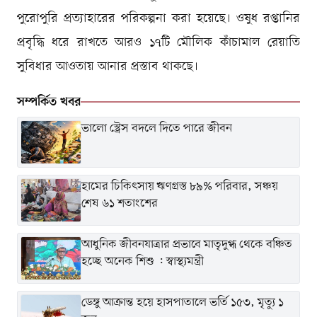
পুরোপুরি প্রত্যাহারের পরিকল্পনা করা হয়েছে। ওষুধ রপ্তানির
প্রবৃদ্ধি ধরে রাখতে আরও ১৭টি মৌলিক কাঁচামাল রেয়াতি
সুবিধার আওতায় আনার প্রস্তাব থাকছে।
সম্পর্কিত খবর
ভালো স্ট্রেস বদলে দিতে পারে জীবন
হামের চিকিৎসায় ঋণগ্রস্ত ৮৯% পরিবার, সঞ্চয়
শেষ ৬১ শতাংশের
আধুনিক জীবনযাত্রার প্রভাবে মাতৃদুগ্ধ থেকে বঞ্চিত
হচ্ছে অনেক শিশু : স্বাস্থ্যমন্ত্রী
ডেঙ্গু আক্রান্ত হয়ে হাসপাতালে ভর্তি ১৫৩, মৃত্যু ১