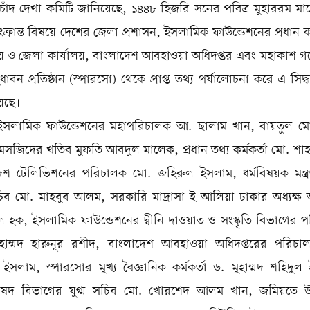
চাঁদ দেখা কমিটি জানিয়েছে, ১৪৪৮ হিজরি সনের পবিত্র মুহাররম মাস
ক্রান্ত বিষয়ে দেশের জেলা প্রশাসন, ইসলামিক ফাউন্ডেশনের প্রধান ক
য় ও জেলা কার্যালয়, বাংলাদেশ আবহাওয়া অধিদপ্তর এবং মহাকাশ গ
ধাবন প্রতিষ্ঠান (স্পারসো) থেকে প্রাপ্ত তথ্য পর্যালোচনা করে এ সিদ্ধান
েছে।
ইসলামিক ফাউন্ডেশনের মহাপরিচালক আ. ছালাম খান, বায়তুল ম
মসজিদের খতিব মুফতি আবদুল মালেক, প্রধান তথ্য কর্মকর্তা মো. শ
েশ টেলিভিশনের পরিচালক মো. জহিরুল ইসলাম, ধর্মবিষয়ক মন্ত্
সচিব মো. মাহবুব আলম, সরকারি মাদ্রাসা-ই-আলিয়া ঢাকার অধ্যক্ষ 
ল হক, ইসলামিক ফাউন্ডেশনের দ্বীনি দাওয়াত ও সংস্কৃতি বিভাগের 
াম্মদ হারুনূর রশীদ, বাংলাদেশ আবহাওয়া অধিদপ্তরের পরিচ
 ইসলাম, স্পারসোর মুখ্য বৈজ্ঞানিক কর্মকর্তা ড. মুহাম্মদ শহিদুল
িপরিষদ বিভাগের যুগ্ম সচিব মো. খোরশেদ আলম খান, জমিয়তে 