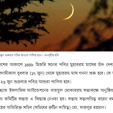
ুন শুক্রবার পবিত্র আশুরা পালিত হবে।--সংগৃহীত ছবি
েশের আকাশে ১৪৪৮ হিজরি সনের পবিত্র মুহাররম মাসের চাঁদ দেখ
ামীকাল বুধবার (১৭ জুন) থেকে মুহাররম মাস গণনা শুরু হবে। সে 
২৬ জুন শুক্রবার পবিত্র আশুরা পালিত হবে।
ধ্যায় ইসলামিক ফাউন্ডেশনের বায়তুল মোকাররম সভাকক্ষে অনুষ্ঠি
েখা কমিটির সভায় এ সিদ্ধান্ত নেওয়া হয়। সভায় সভাপতিত্ব করেন ধর
ালয়ের অতিরিক্ত সচিব (সচিবের রুটিন দায়িত্ব) মো. ফজলুর রহমান।