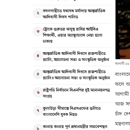
বদলগাছীতে যথাযথ মর্যাদায় আন্তর্জাতিক
২
আদিবাসী দিবস পালিত
স্ট্রোকে গুরুতর অসুস্থ রাবির আইবিএ
৩
শিক্ষার্থী, এয়ার অ্যাম্বুল্যান্সে নেয়া হলো
ঢাকায়
আন্তর্জাতিক আদিবাসী দিবসে রাজশাহীতে
৪
র‌্যালি, আলোচনা সভা ও সাংস্কৃতিক অনুষ্ঠান
আগামী ২৬ জ
আন্তর্জাতিক আদিবাসী দিবসে রাজশাহীতে
৫
বাংলাদ
র‍্যালি॥ আলোচনা সভা ও সাংস্কৃতিক অনুষ্ঠান
ফলে আগ
রাষ্ট্রপতি নির্বাচনে বিএনপির দুই মনোনয়নপত্র
৬
আগামী 
সংগ্রহ
আজ সন্
কুলাউড়া সীমান্তে বিএসএফের গুলিতে
৭
চাঁদ দ
বাংলাদেশি যুবক নিহত
মন্ত্রণ
কানায় কানায় পূর্ণ প্রধানমন্ত্রীর সমাবেশস্থল
৮