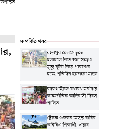
উপস্থিত
সম্পর্কিত খবর
ধার,
রহনপুর রেলসেতুতে
চলাচলে নিষেধজ্ঞা সত্বেও
মৃত্যু ঝুঁকি নিয়ে পারাপার
হচ্ছে প্রতিদিন হাজারো মানুষ
বদলগাছীতে যথাযথ মর্যাদায়
আন্তর্জাতিক আদিবাসী দিবস
পালিত
স্ট্রোকে গুরুতর অসুস্থ রাবির
আইবিএ শিক্ষার্থী, এয়ার
অ্যাম্বুল্যান্সে নেয়া হলো