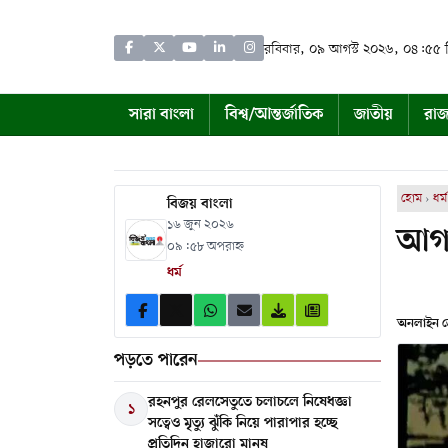
রবিবার, ০৯ আগস্ট ২০২৬, ০৪:৫৫
সারা বাংলা
বিশ্ব/আন্তর্জাতিক
জাতীয়
রাজ
হোম
›
ধর্ম
বিজয় বাংলা
১৬ জুন ২০২৬
আগা
০৯:৫৮ অপরাহ্ন
ধর্ম
অনলাইন ডে
পড়তে পারেন
রহনপুর রেলসেতুতে চলাচলে নিষেধজ্ঞা
১
সত্বেও মৃত্যু ঝুঁকি নিয়ে পারাপার হচ্ছে
প্রতিদিন হাজারো মানুষ