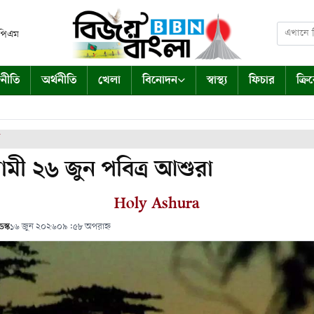
 পিএম
নীতি
অর্থনীতি
খেলা
বিনোদন
স্বাস্থ্য
ফিচার
ক্রি
মী ২৬ জুন পবিত্র আশুরা
Holy Ashura
স্ক
১৬ জুন ২০২৬
০৯:৫৮ অপরাহ্ন