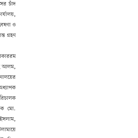
ের চাঁদ
ার্যালয়,
বেষণা ও
্ত গ্রহণ
োকাররম
াহ আলম,
রণালয়ের
অধ্যাপক
পরিচালক
ালক মো.
 ইসলাম,
উলামায়ে