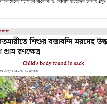
বাংলাদেশের মহাসচিব মাওলানা ড. গোলাম মহিউদ্দিন ইকরাম প্রমুখ 
রা বাংলা
তমারীতে ​শিশুর বস্তাবন্দি মরদেহ উদ্
 গ্রাম রণক্ষেত্র
Child's body found in sack
স্ক
১৬ জুন ২০২৬
০৮:৫৬ অপরাহ্ন