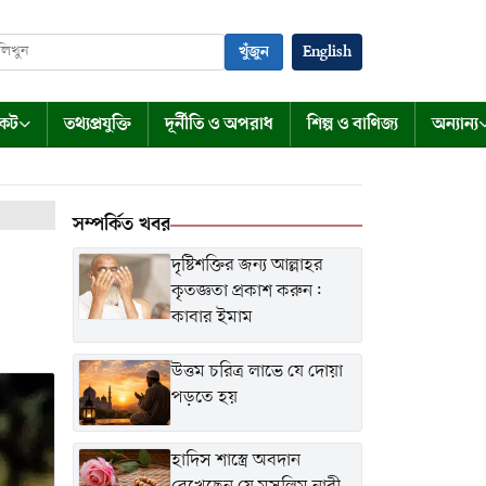
খুঁজুন
English
কেট
তথ্যপ্রযুক্তি
দূর্নীতি ও অপরাধ
শিল্প ও বাণিজ্য
অন্যান্য
সম্পর্কিত খবর
দৃষ্টিশক্তির জন্য আল্লাহর
কৃতজ্ঞতা প্রকাশ করুন:
কাবার ইমাম
উত্তম চরিত্র লাভে যে দোয়া
পড়তে হয়
হাদিস শাস্ত্রে অবদান