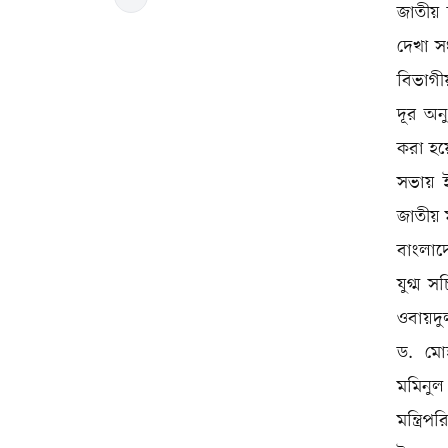
জাতীয় 
দেখা সং
বিভাগী
দূর অনু
করা হয়
সভায় 
জাতীয় 
বাংলাদ
যুগ্ম 
ওবায়দু
ড. মোহ
মমিনুল
মন্ত্র