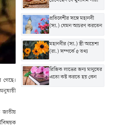
রেখেছেন যে মুসলিম নারী
প্রতিবেশীর সঙ্গে মহানবী
(সা.) যেমন আচরণ করতেন
মহানবীর (সা.) স্ত্রী আয়েশা
(রা.) সম্পর্কে ৫ তথ্য
রিজিক লাভের জন্য মানুষের
এতো কষ্ট করতে হয় কেন
া গেছে।
অনুযায়ী
ত জাতীয়
্মবিষয়ক