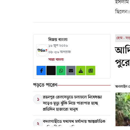
ইসলাম 
ছিলেন।
হোম
›
সা
বিজয় বাংলা
১৬ জুন ২০২৬
আদি
০৮:৫৬ অপরাহ্ন
পুরো
সারা বাংলা
পড়তে পারেন
অনলাইন ডে
রহনপুর রেলসেতুতে চলাচলে নিষেধজ্ঞা
১
সত্বেও মৃত্যু ঝুঁকি নিয়ে পারাপার হচ্ছে
প্রতিদিন হাজারো মানুষ
বদলগাছীতে যথাযথ মর্যাদায় আন্তর্জাতিক
২
আদিবাসী দিবস পালিত