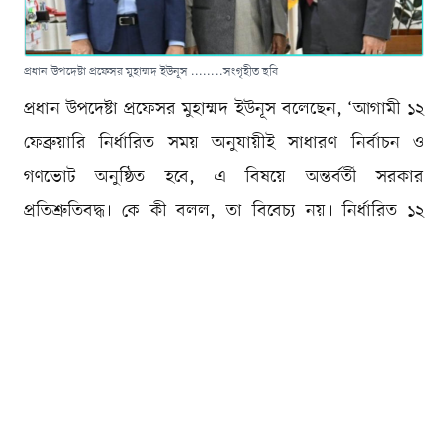
প্রধান উপদেষ্টা প্রফেসর মুহাম্মদ ইউনূস ........সংগৃহীত ছবি
প্রধান উপদেষ্টা প্রফেসর মুহাম্মদ ইউনূস বলেছেন, ‘আগামী ১২
ফেব্রুয়ারি নির্ধারিত সময় অনুযায়ীই সাধারণ নির্বাচন ও
গণভোট অনুষ্ঠিত হবে, এ বিষয়ে অন্তর্বর্তী সরকার
প্রতিশ্রুতিবদ্ধ। কে কী বলল, তা বিবেচ্য নয়। নির্ধারিত ১২
ফেব্রুয়ারিতেই নির্বাচন অনুষ্ঠিত হবে; এর একদিন আগেও নয়,
একদিন পরেও নয়।’
ডোনাল্ড ট্রাম্প প্রশাসনে দায়িত্ব পালনকারী যুক্তরাষ্ট্রের দুই
সাবেক জ্যেষ্ঠ কূটনীতিক আলবার্ট গোম্বিস ও মর্স ট্যানের সঙ্গে
সৌজন্যে সাক্ষাতে প্রধান উপদেষ্টা একথা বলেন।
মঙ্গলবার (১৩ জানুয়ারি) সন্ধ্যায় রাষ্ট্রীয় অতিথি ভবন যমুনায়