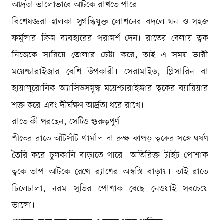
আর্দ্রতা ভালোভাবে আটকে রাখতে পারে।
বিশেষজ্ঞরা হালকা সুগন্ধিযুক্ত লোশনের বদলে ঘন ও সহজ
ফর্মুলার ক্রিম ব্যবহারের পরামর্শ দেন। রাতের বেলায় ত্বক
নিজেকে সারিয়ে তোলার চেষ্টা করে, তাই এ সময় ভারী
ময়েশ্চারাইজার বেশি উপকারী। সেরামাইড, গ্লিসারিন বা
হায়ালুরোনিক অ্যাসিডসমৃদ্ধ ময়েশ্চারাইজার ত্বকের ব্যারিয়ার
শক্ত করে এবং দীর্ঘক্ষণ আর্দ্রতা ধরে রাখে।
রাতে কী পরছেন, সেটিও গুরুত্বপূর্ণ
শীতের রাতে আঁটসাঁট থার্মাল বা রুক্ষ কাপড় ত্বকের সঙ্গে ঘর্ষণ
তৈরি করে চুলকানি বাড়াতে পারে। অতিরিক্ত টাইট পোশাক
ত্বকে তাপ আটকে রেখে র‍্যাশের অস্বস্তি বাড়ায়। তাই রাতে
ঢিলেঢালা, নরম সুতির পোশাক বেছে নেওয়াই সবচেয়ে
ভালো।