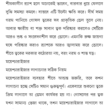
শীতকালীন র‍্যাশ হলে অনেকেই ভাবেন, বারবার ধুয়ে ফেললে
বুঝি সমস্যা কমবে। বাস্তবে এটি উল্টো ক্ষতি করে। দীর্ঘ সময়
গরম পানিতে গোসল ত্বকের সব প্রাকৃতিক তেল তুলে নেয়।
আবার ক্ষারীয় বা শক্ত সাবান ত্বক পরিষ্কার করলেও সেটিকে
আরও শুষ্ক ও সংবেদনশীল করে তোলে। এমনকি রুক্ষ জায়গা
ঘষে পরিষ্কার করাও র‍্যাশকে আরও জ্বালাময় করে তোলে।
শীতে ত্বকের দরকার কঠোরতা নয়, বরং নরম ও শান্ত যত্ন।
ময়েশ্চারাইজার
ময়েশ্চারাইজার লাগানোর সঠিক নিয়ম
ময়েশ্চারাইজার ব্যবহার শীতে অত্যন্ত জরুরি, তবে কখন
লাগানো হচ্ছে সেটিও সমান গুরুত্বপূর্ণ। একেবারে শুকনো ত্বকে
ক্রিম লাগালে তা তেমন কার্যকর হয় না। গোসলের পর ত্বক
যখন সামান্য ভেজা থাকে, তখন ময়েশ্চারাইজার লাগালে তা