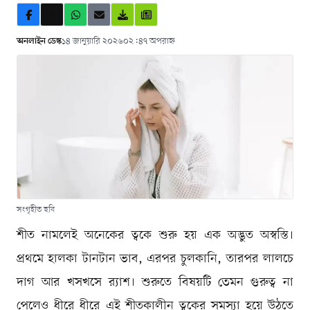
অনলাইন ডেস্ক
১৪ জানুয়ারি ২০২৬
০২:৪৭ অপরাহ্ন
সংগৃহীত ছবি
শীত নামলেই অনেকের ত্বকে শুরু হয় এক অদ্ভুত অস্বস্তি।
প্রথমে হালকা টানটান ভাব, এরপর চুলকানি, তারপর লালচে
দাগ আর খসখসে র‍্যাশ। শুরুতে বিষয়টি তেমন গুরুত্ব না
পেলেও ধীরে ধীরে এই শীতকালীন ত্বকের সমস্যা হয়ে উঠতে