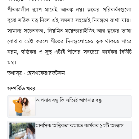
শীতকালীন র‍্যাশ মানেই আতঙ্ক নয়। ত্বকের পরিবর্তনগুলো
বুঝে সঠিক যত্ন নিলে এই সমস্যা সহজেই নিয়ন্ত্রণে রাখা যায়।
সামান্য সচেতনতা, নিয়মিত ময়েশ্চারাইজিং আর ত্বকের ভাষা
বোঝার চেষ্টা করলে শীতের দিনগুলোতেও ত্বক থাকতে পারে
নরম, স্বস্তিকর ও সুস্থ এটাই শীতের সবচেয়ে কার্যকর বিউটি
মন্ত্র।
তথ্যসূত্র: হেলথকেয়ারডটকম
সম্পর্কিত খবর
আপনার বন্ধু কি সত্যিই আপনার বন্ধু
মানসিক অস্থিরতা কমাতে কার্যকর ১০টি অভ্যাস