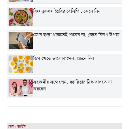
বিফ নুডলস তৈরির রেসিপি , জেনে নিন
ফোন ছাড়া থাকতেই পারেন না, জেনে নিন ৭ উপায়
ডিম খেতে ভালোবাসেন ,জেনে নিন
সহকর্মীর সঙ্গে প্রেম, ক্যারিয়ার ঠিক রাখতে যা
করবেন
হোম
›
জাতীয়