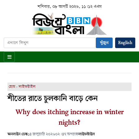
শনিবার, ০৮ আগস্ট ২০২৬, ১১:১২ এএম
খুঁজুন
English
হোম
›
লাইফস্টাইল
শীতের রাতে চুলকানি বাড়ে কেন
Why does itching increase in winter
nights?
অনলাইন ডেস্ক
১৪ জানুয়ারি ২০২৬
০২:৪৭ অপরাহ্ন
লাইফস্টাইল