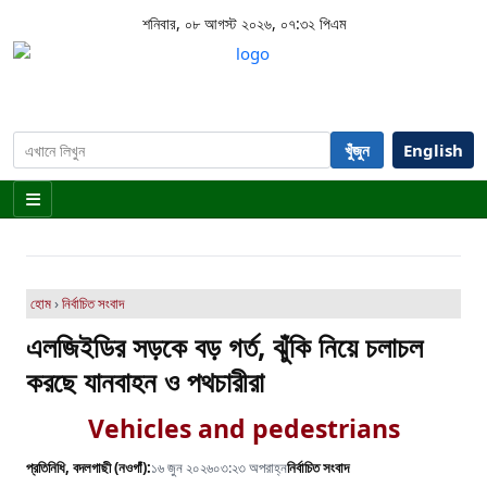
শনিবার, ০৮ আগস্ট ২০২৬, ০৭:৩২ পিএম
খুঁজুন
English
হোম
›
নির্বাচিত সংবাদ
এলজিইডির সড়কে বড় গর্ত, ঝুঁকি নিয়ে চলাচল
করছে যানবাহন ও পথচারীরা
Vehicles and pedestrians
প্রতিনিধি, বদলগাছী (নওগাঁ):
১৬ জুন ২০২৬
০৩:২৩ অপরাহ্ন
নির্বাচিত সংবাদ