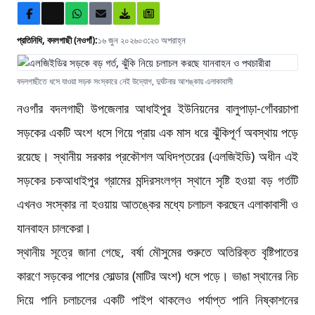
প্রতিনিধি, বদলগাছী (নওগাঁ):
১৬ জুন ২০২৬
০৩:২৩ অপরাহ্ন
বদলগাছীতে ধসে যাওয়া সড়ক সংস্কারে নেই উদ্যোগ, দুর্ঘটনার আশঙ্কায় এলাকাবাসী
নওগাঁর বদলগাছী উপজেলার আধাইপুর ইউনিয়নের বালুপাড়া-গোঁবরচাপা
সড়কের একটি অংশ ধসে গিয়ে প্রায় এক মাস ধরে ঝুঁকিপূর্ণ অবস্থায় পড়ে
রয়েছে। স্থানীয় সরকার প্রকৌশল অধিদপ্তরের (এলজিইডি) অধীন এই
সড়কের চকআধাইপুর গ্রামের মন্দিরসংলগ্ন স্থানে সৃষ্টি হওয়া বড় গর্তটি
এখনও সংস্কার না হওয়ায় আতঙ্কের মধ্যে চলাচল করছেন এলাকাবাসী ও
যানবাহন চালকেরা।
স্থানীয় সূত্রে জানা গেছে, বর্ষা মৌসুমের শুরুতে অতিরিক্ত বৃষ্টিপাতের
কারণে সড়কের পাশের সোল্ডার (মাটির অংশ) ধসে পড়ে। ভাঙা স্থানের নিচ
দিয়ে পানি চলাচলের একটি পাইপ থাকলেও পর্যাপ্ত পানি নিষ্কাশনের