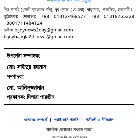
নিউ মার্কেট (পুবালী ব্যাংকের গলি), নুর প্লাজা (২য় তরা) ঘোড়ামারা, বোয়ালিয়া, রাজশাহী।
মুঠোফোন: মোবাইল: +88 01312-468577 +88 01318755228
+8801711484124
মেইল: bijoynews2day@gmail.com
bijoybangla24.news@gmail.com
উপদেষ্টা সম্পাদক:
মোঃ সাইদুর রহমান
সম্পাদক:
মো. আনিসুজ্জামান
প্রকাশক: দিলারা পারভীন
আমাদের সম্পর্কে
|
প্রাইভেসি পলিসি
|
শর্তাবলী ও নীতিমালা
সামাজিক যোগাযোগ মাধ্যমে আমরা
সোশ্যাল লিংক সেট করুন