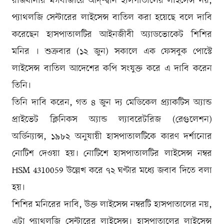
রাজধানীর মগবাজারে আদ্-দ্বীন হাসপাতালের লাইসেন্স নয়,
প্যাথলজি সেন্টারের লাইসেন্স বাতিল করা হয়েছে বলে দাবি
করেছেন হাসপাতালটির আইনজীবী অ্যাডভোকেট শিশির
মনির । শুক্রবার (১২ জুন) সকালে এক ফেসবুক পোস্টে
লাইসেন্স বাতিল আদেশের কপি সংযুক্ত করে এ দাবি করেন
তিনি।
তিনি দাবি করেন, গত ৪ জুন দ্য মেডিকেল প্র্যাকটিস অ্যান্ড
প্রাইভেট ক্লিনিকস অ্যান্ড ল্যাবরেটরিজ (রেগুলেশন)
অর্ডিন্যান্স, ১৯৮২ অনুযায়ী হাসপাতালটিকে কারণ দর্শানোর
নোটিশ দেওয়া হয়। নোটিশে হাসপাতালটির লাইসেন্স নম্বর
HSM 4310059 উল্লেখ করে ৭২ ঘণ্টার মধ্যে জবাব দিতে বলা
হয়।
শিশির মনিরের দাবি, উক্ত লাইসেন্স নম্বরটি হাসপাতালের নয়,
এটা প্যাথলজি সেন্টারের লাইসেন্স। হাসপাতালের লাইসেন্স