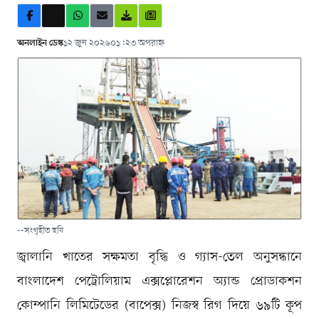
অনলাইন ডেস্ক
১২ জুন ২০২৬
০১:২৩ অপরাহ্ন
--সংগৃহীত ছবি
জ্বালানি খাতের সক্ষমতা বৃদ্ধি ও গ্যাস-তেল অনুসন্ধানে
বাংলাদেশ পেট্রোলিয়াম এক্সপ্লোরেশন অ্যান্ড প্রোডাকশন
কোম্পানি লিমিটেডের (বাপেক্স) নিজস্ব রিগ দিয়ে ৬৯টি কূপ