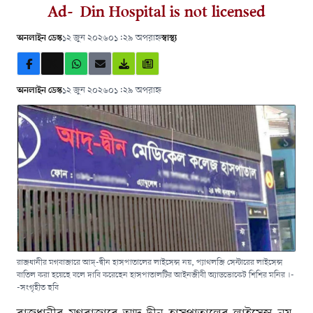
Ad-Din Hospital is not licensed
অনলাইন ডেস্ক
১২ জুন ২০২৬
০১:২৯ অপরাহ্ন
স্বাস্থ্য
অনলাইন ডেস্ক
১২ জুন ২০২৬
০১:২৯ অপরাহ্ন
রাজধানীর মগবাজারে আদ্-দ্বীন হাসপাতালের লাইসেন্স নয়, প্যাথলজি সেন্টারের লাইসেন্স
বাতিল করা হয়েছে বলে দাবি করেছেন হাসপাতালটির আইনজীবী অ্যাডভোকেট শিশির মনির ।-
-সংগৃহীত ছবি