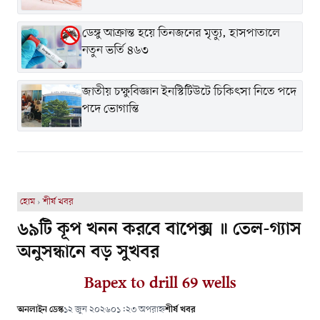
ডেঙ্গু আক্রান্ত হয়ে তিনজনের মৃত্যু, হাসপাতালে
নতুন ভর্তি ৪৬৩
জাতীয় চক্ষুবিজ্ঞান ইনস্টিটিউটে চিকিৎসা নিতে পদে
পদে ভোগান্তি
হোম
›
শীর্ষ খবর
৬৯টি কূপ খনন করবে বাপেক্স ॥ তেল-গ্যাস
অনুসন্ধানে বড় সুখবর
Bapex to drill 69 wells
অনলাইন ডেস্ক
১২ জুন ২০২৬
০১:২৩ অপরাহ্ন
শীর্ষ খবর