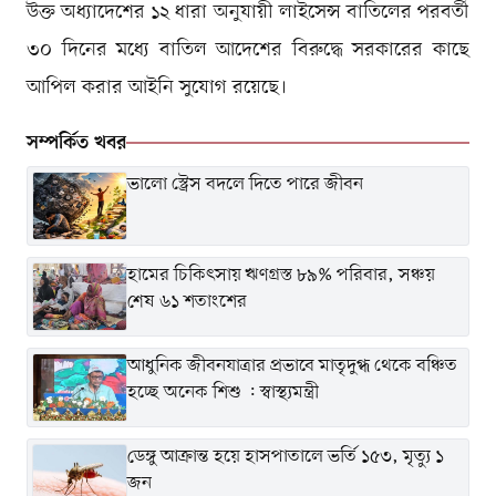
উক্ত অধ্যাদেশের ১২ ধারা অনুযায়ী লাইসেন্স বাতিলের পরবর্তী
৩০ দিনের মধ্যে বাতিল আদেশের বিরুদ্ধে সরকারের কাছে
আপিল করার আইনি সুযোগ রয়েছে।
সম্পর্কিত খবর
ভালো স্ট্রেস বদলে দিতে পারে জীবন
হামের চিকিৎসায় ঋণগ্রস্ত ৮৯% পরিবার, সঞ্চয়
শেষ ৬১ শতাংশের
আধুনিক জীবনযাত্রার প্রভাবে মাতৃদুগ্ধ থেকে বঞ্চিত
হচ্ছে অনেক শিশু : স্বাস্থ্যমন্ত্রী
ডেঙ্গু আক্রান্ত হয়ে হাসপাতালে ভর্তি ১৫৩, মৃত্যু ১
জন